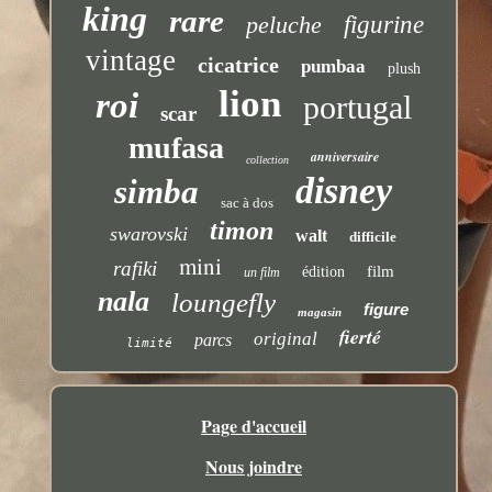
king
rare
peluche
figurine
vintage
cicatrice
pumbaa
plush
lion
roi
portugal
scar
mufasa
anniversaire
collection
disney
simba
sac à dos
timon
swarovski
walt
difficile
mini
rafiki
film
édition
un film
nala
loungefly
figure
magasin
fierté
original
parcs
limité
Page d'accueil
Nous joindre