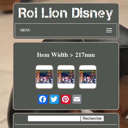
MENU
Item Width > 217mm