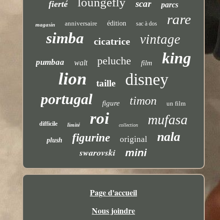
loungefly
scar
fierté
parcs
rare
anniversaire
édition
sac à dos
magasin
simba
vintage
cicatrice
king
peluche
pumbaa
walt
film
lion
disney
taille
portugal
timon
figure
un film
roi
mufasa
difficile
limité
collection
nala
figurine
original
plush
swarovski
mini
Page d'accueil
Nous joindre