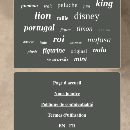
king
peluche
pumbaa
walt
film
lion
disney
taille
portugal
timon
figure
un film
roi
mufasa
difficile
limité
collection
nala
figurine
original
plush
swarovski
mini
Page d'accueil
Nous joindre
Politique de confidentialité
Termes d'utilisation
EN
FR