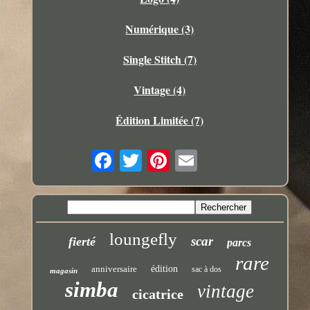
Numérique (3)
Single Stitch (7)
Vintage (4)
Édition Limitée (7)
loungefly
scar
fierté
parcs
rare
anniversaire
édition
sac à dos
magasin
simba
vintage
cicatrice