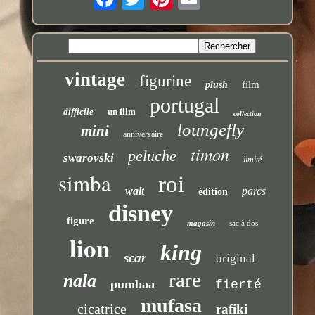
vintage
figurine
film
plush
portugal
difficile
un film
collection
loungefly
mini
anniversaire
timon
peluche
swarovski
limité
simba
roi
walt
parcs
édition
disney
figure
magasin
sac à dos
lion
king
scar
original
rare
nala
pumbaa
fierté
mufasa
cicatrice
rafiki