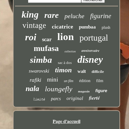
king
rare
peluche
figurine
vintage
cicatrice
pumbaa
plush
lion
roi
portugal
scar
mufasa
anniversaire
collection
disney
simba
sac à dos
timon
swarovski
walt
difficile
mini
rafiki
film
édition
un film
nala
loungefly
figure
magasin
fierté
original
parcs
limité
Page d'accueil