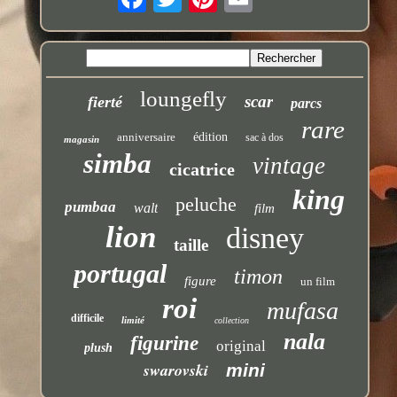
loungefly
scar
fierté
parcs
rare
anniversaire
édition
sac à dos
magasin
simba
vintage
cicatrice
king
peluche
pumbaa
walt
film
lion
disney
taille
portugal
timon
figure
un film
roi
mufasa
difficile
limité
collection
nala
figurine
original
plush
swarovski
mini