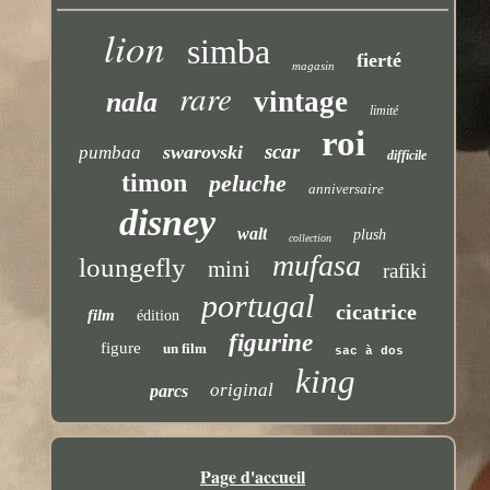
lion
simba
fierté
magasin
rare
vintage
nala
limité
roi
scar
swarovski
pumbaa
difficile
timon
peluche
anniversaire
disney
walt
plush
collection
mufasa
loungefly
mini
rafiki
portugal
cicatrice
film
édition
figurine
figure
un film
sac à dos
king
original
parcs
Page d'accueil