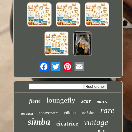
loungefly
scar
fierté
parcs
rare
anniversaire
édition
sac à dos
magasin
simba
vintage
cicatrice