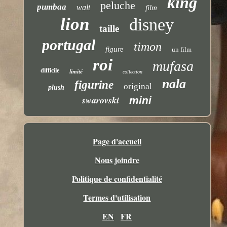
king
peluche
pumbaa
walt
film
lion
disney
taille
portugal
timon
figure
un film
roi
mufasa
difficile
limité
collection
nala
figurine
original
plush
swarovski
mini
Page d'accueil
Nous joindre
Politique de confidentialité
Termes d'utilisation
EN
FR