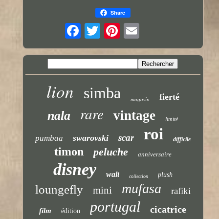
Share
lion
simba
fierté
magasin
rare
vintage
nala
limité
roi
scar
swarovski
pumbaa
difficile
timon
peluche
anniversaire
disney
walt
plush
collection
mufasa
loungefly
mini
rafiki
portugal
cicatrice
film
édition