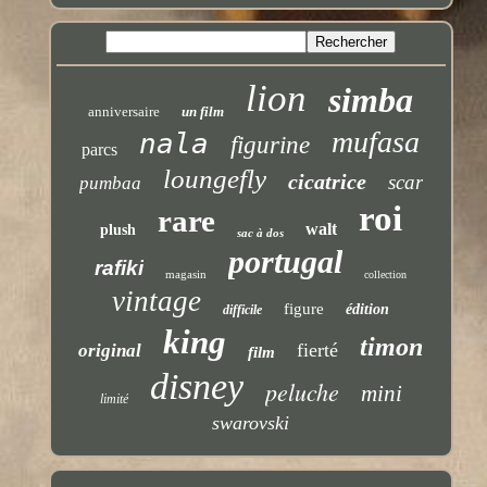
lion
simba
anniversaire
un film
mufasa
nala
figurine
parcs
loungefly
cicatrice
scar
pumbaa
roi
rare
walt
plush
sac à dos
portugal
rafiki
magasin
collection
vintage
figure
édition
difficile
king
timon
fierté
original
film
disney
peluche
mini
limité
swarovski