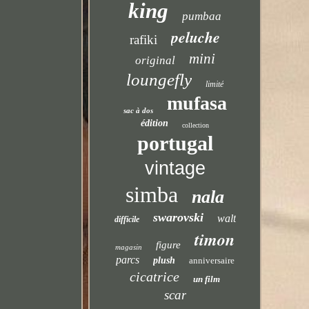
king
pumbaa
peluche
rafiki
mini
original
loungefly
limité
mufasa
sac à dos
édition
collection
portugal
vintage
simba
nala
swarovski
walt
difficile
timon
figure
magasin
parcs
plush
anniversaire
cicatrice
un film
scar