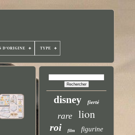
S D'ORIGINE
TYPE
disney
fierté
lion
rare
roi
figurine
film