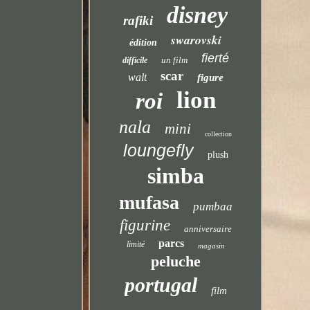
disney
rafiki
swarovski
édition
fierté
un film
difficile
scar
walt
figure
lion
roi
nala
mini
collection
loungefly
plush
simba
mufasa
pumbaa
figurine
anniversaire
parcs
limité
magasin
peluche
portugal
film