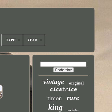
TYPE
YEAR
vintage
original
cicatrice
rare
timon
king
sac à dos