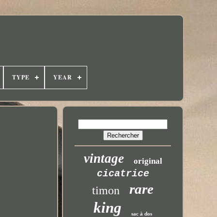
TYPE
YEAR
vintage
original
cicatrice
rare
timon
king
sac à dos