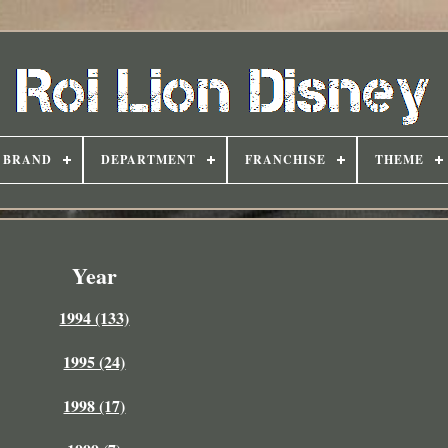
BRAND
DEPARTMENT
FRANCHISE
THEME
Year
1994 (133)
1995 (24)
1998 (17)