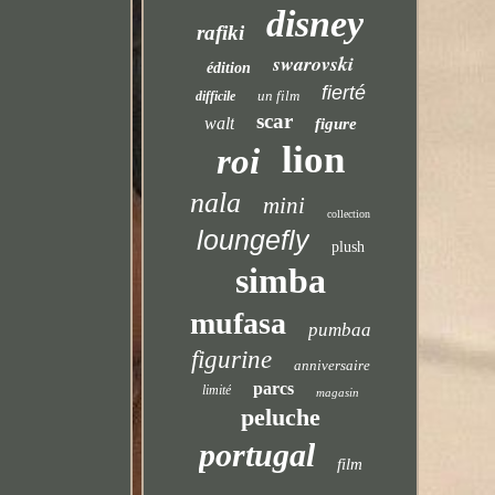
disney
rafiki
swarovski
édition
fierté
un film
difficile
scar
walt
figure
lion
roi
nala
mini
collection
loungefly
plush
simba
mufasa
pumbaa
figurine
anniversaire
parcs
limité
magasin
peluche
portugal
film