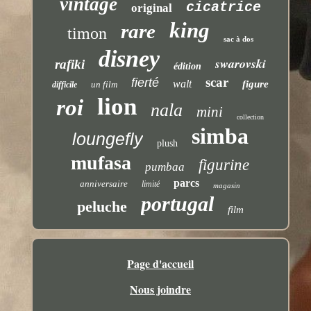
vintage
cicatrice
original
king
rare
timon
sac à dos
disney
swarovski
rafiki
édition
scar
fierté
walt
figure
un film
difficile
lion
roi
nala
mini
collection
simba
loungefly
plush
mufasa
figurine
pumbaa
parcs
anniversaire
limité
magasin
portugal
peluche
film
Page d'accueil
Nous joindre