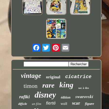
vintage
cicatrice
original
king
rare
timon
sac à dos
disney
swarovski
rafiki
édition
scar
fierté
walt
figure
un film
difficile