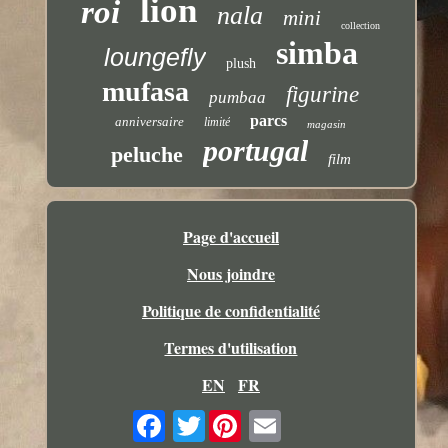
lion
roi
nala
mini
collection
simba
loungefly
plush
mufasa
figurine
pumbaa
parcs
anniversaire
limité
magasin
portugal
peluche
film
Page d'accueil
Nous joindre
Politique de confidentialité
Termes d'utilisation
EN
FR
Twitter