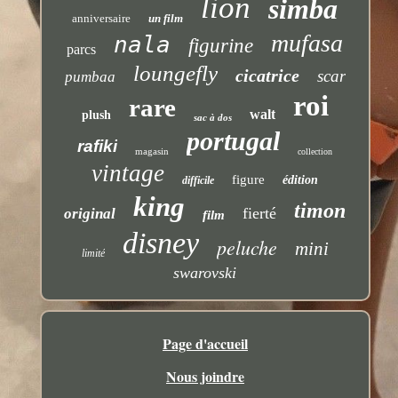
lion
simba
anniversaire
un film
mufasa
nala
figurine
parcs
loungefly
cicatrice
scar
pumbaa
roi
rare
walt
plush
sac à dos
portugal
rafiki
magasin
collection
vintage
figure
édition
difficile
king
timon
fierté
original
film
disney
peluche
mini
limité
swarovski
Page d'accueil
Nous joindre