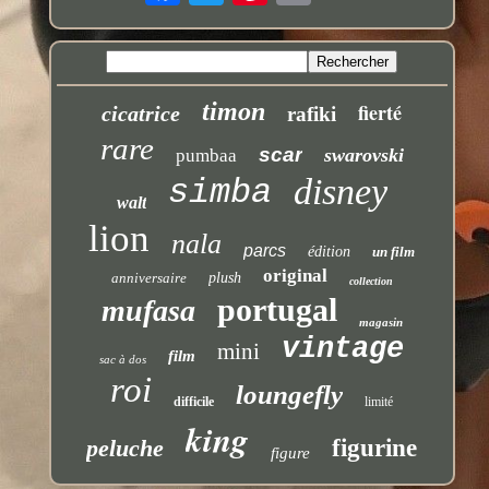
timon
fierté
cicatrice
rafiki
rare
scar
swarovski
pumbaa
disney
simba
walt
lion
nala
parcs
édition
un film
original
anniversaire
plush
collection
portugal
mufasa
magasin
vintage
mini
film
sac à dos
roi
loungefly
difficile
limité
king
peluche
figurine
figure