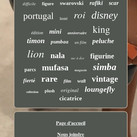
rafiki
scar
swarovski
figure
difficile
roi
disney
portugal
limité
king
mini
édition
anniversaire
timon
peluche
pumbaa
un film
lion
nala
figurine
sac à dos
simba
mufasa
parcs
magasin
rare
vintage
fierté
walt
film
loungefly
original
plush
collection
cicatrice
Page d'accueil
Nous joindre