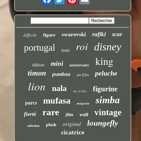
rafiki
scar
swarovski
figure
difficile
roi
disney
portugal
limité
king
mini
édition
anniversaire
timon
peluche
pumbaa
un film
lion
nala
figurine
sac à dos
simba
mufasa
parcs
magasin
rare
vintage
fierté
walt
film
loungefly
original
plush
collection
cicatrice