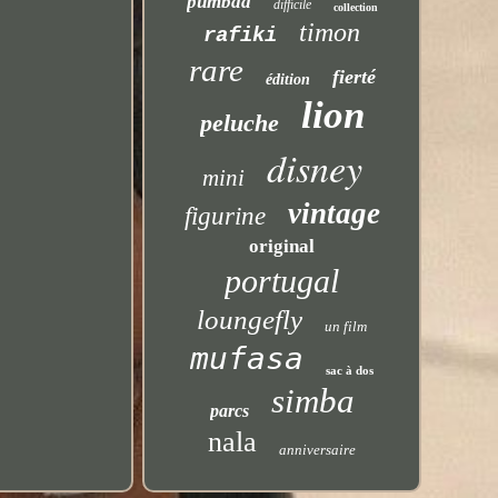
pumbaa
difficile
collection
timon
rafiki
rare
fierté
édition
lion
peluche
disney
mini
vintage
figurine
original
portugal
loungefly
un film
mufasa
sac à dos
simba
parcs
nala
anniversaire