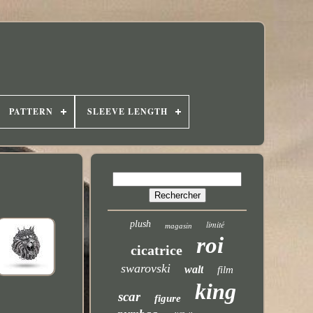
PATTERN
SLEEVE LENGTH
plush
limité
magasin
roi
cicatrice
swarovski
walt
film
king
scar
figure