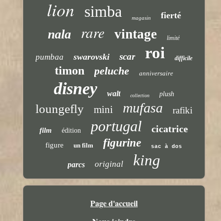
lion
simba
fierté
magasin
rare
vintage
nala
limité
roi
scar
swarovski
pumbaa
difficile
timon
peluche
anniversaire
disney
walt
plush
collection
mufasa
loungefly
mini
rafiki
portugal
cicatrice
film
édition
figurine
figure
un film
sac à dos
king
original
parcs
Page d'accueil