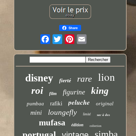
Share
lion
disney
rare
fierté
roi
king
figurine
film
peluche
rafiki
pumbaa
original
loungefly
mini
limité
sac à dos
mufasa
édition
collection
simba
portugal
vintage