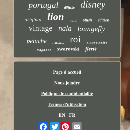
disney
portugal
difficile
lion
original
plush
édition
limité
vintage
nala
loungefly
roi
peluche
anniversaire
collection
swarovski
fierté
magasin
Page d'accueil
Nous joindre
Politique de confidentialité
Termes d'utilisation
EN
FR
Twitter