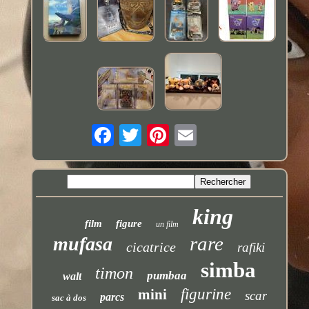
king
film
figure
un film
rare
mufasa
cicatrice
rafiki
simba
timon
pumbaa
walt
figurine
mini
scar
parcs
sac à dos