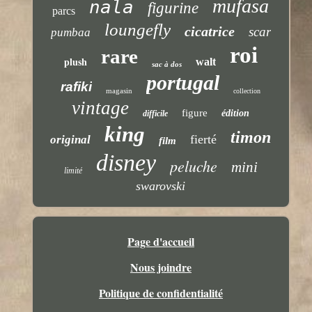
mufasa
nala
figurine
parcs
loungefly
cicatrice
scar
pumbaa
roi
rare
walt
plush
sac à dos
portugal
rafiki
magasin
collection
vintage
figure
édition
difficile
king
timon
fierté
original
film
disney
peluche
mini
limité
swarovski
Page d'accueil
Nous joindre
Politique de confidentialité