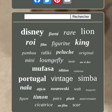
lion
disney
rare
fierté
roi
king
figurine
film
peluche
rafiki
pumbaa
original
loungefly
mini
limité
sac à dos
mufasa
édition
collection
simba
portugal
vintage
nala
swarovski
walt
difficile
magasin
timon
parcs
figure
plush
anniversaire
cicatrice
scar
un film