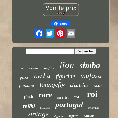
Share
lion
simba
anniversaire
un film
mufasa
nala
figurine
parcs
loungefly
cicatrice
scar
pumbaa
roi
rare
walt
plush
sac à dos
portugal
rafiki
magasin
collection
vintage
figure
édition
difficile