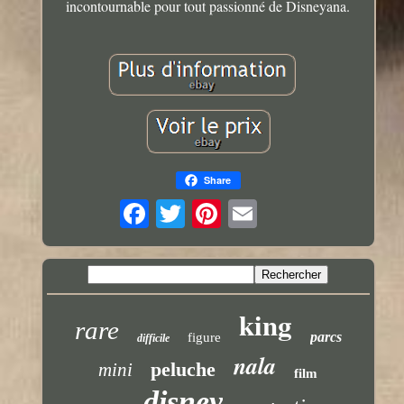
incontournable pour tout passionné de Disneyana.
Share
king
rare
parcs
figure
difficile
nala
peluche
mini
film
disney