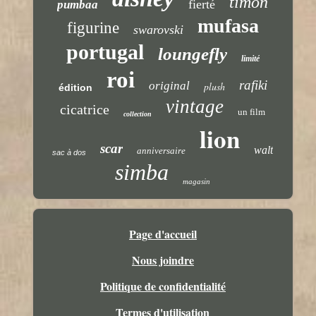
timon
fierté
pumbaa
mufasa
figurine
swarovski
portugal
loungefly
limité
roi
rafiki
original
plush
édition
vintage
cicatrice
un film
collection
lion
scar
walt
anniversaire
sac à dos
simba
magasin
Page d'accueil
Nous joindre
Politique de confidentialité
Termes d'utilisation