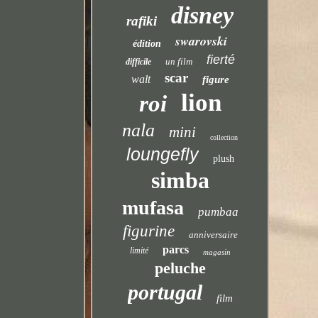
disney
rafiki
swarovski
édition
fierté
un film
difficile
scar
walt
figure
lion
roi
nala
mini
collection
loungefly
plush
simba
mufasa
pumbaa
figurine
anniversaire
parcs
limité
magasin
peluche
portugal
film