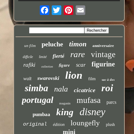
timon
peluche
un film
anniversaire
rare
vintage
fierté
difficile
limité
figurine
rafiki
scar
figure
collection
lion
swarovski
walt
film
sac à dos
simba
roi
nala
cicatrice
portugal
mufasa
parcs
magasin
disney
king
pumbaa
loungefly
original
édition
plush
mini