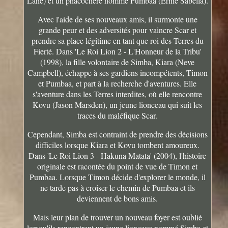
Lane) et un phacochère nommé Pumbaa (Ernie Sabella).
Avec l'aide de ses nouveaux amis, il surmonte une
grande peur et des adversités pour vaincre Scar et
prendre sa place légitime en tant que roi des Terres du
Fierté. Dans 'Le Roi Lion 2 - L'Honneur de la Tribu'
(1998), la fille volontaire de Simba, Kiara (Neve
Campbell), échappe à ses gardiens incompétents, Timon
et Pumbaa, et part à la recherche d'aventures. Elle
s'aventure dans les Terres interdites, où elle rencontre
Kovu (Jason Marsden), un jeune lionceau qui suit les
traces du maléfique Scar.
Cependant, Simba est contraint de prendre des décisions
difficiles lorsque Kiara et Kovu tombent amoureux.
Dans 'Le Roi Lion 3 - Hakuna Matata' (2004), l'histoire
originale est racontée du point de vue de Timon et
Pumbaa. Lorsque Timon décide d'explorer le monde, il
ne tarde pas à croiser le chemin de Pumbaa et ils
deviennent de bons amis.
Mais leur plan de trouver un nouveau foyer est oublié
lorsqu'ils rencontrent un jeune lionceau nommé Simba et