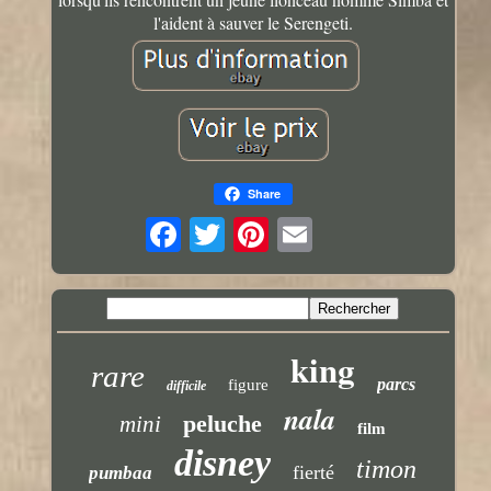
l'aident à sauver le Serengeti.
Share
king
rare
parcs
figure
difficile
nala
peluche
mini
film
disney
timon
fierté
pumbaa