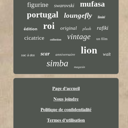
mufasa
figurine
swarovski
portugal
loungefly
limité
roi
rafiki
original
plush
édition
vintage
cicatrice
un film
collection
lion
scar
walt
anniversaire
sac à dos
simba
magasin
Page d'accueil
Nous joindre
Politique de confidentialité
Termes d'utilisation