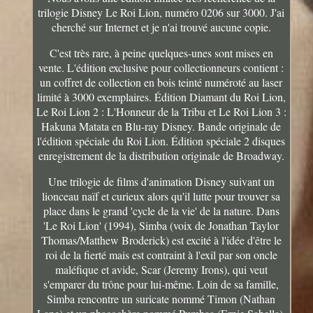
trilogie Disney Le Roi Lion, numéro 0206 sur 3000. J'ai
cherché sur Internet et je n'ai trouvé aucune copie.
C'est très rare, à peine quelques-unes sont mises en
vente. L'édition exclusive pour collectionneurs contient :
un coffret de collection en bois teinté numéroté au laser
limité à 3000 exemplaires. Édition Diamant du Roi Lion,
Le Roi Lion 2 : L'Honneur de la Tribu et Le Roi Lion 3 :
Hakuna Matata en Blu-ray Disney. Bande originale de
l'édition spéciale du Roi Lion. Édition spéciale 2 disques
enregistrement de la distribution originale de Broadway.
Une trilogie de films d'animation Disney suivant un
lionceau naïf et curieux alors qu'il lutte pour trouver sa
place dans le grand 'cycle de la vie' de la nature. Dans
'Le Roi Lion' (1994), Simba (voix de Jonathan Taylor
Thomas/Matthew Broderick) est excité à l'idée d'être le
roi de la fierté mais est contraint à l'exil par son oncle
maléfique et avide, Scar (Jeremy Irons), qui veut
s'emparer du trône pour lui-même. Loin de sa famille,
Simba rencontre un suricate nommé Timon (Nathan