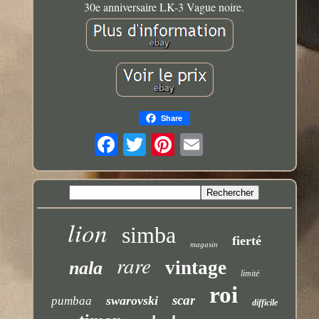
30e anniversaire LK-3 Vague noire.
Share
lion
simba
fierté
magasin
rare
vintage
nala
limité
roi
scar
swarovski
pumbaa
difficile