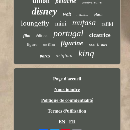
timon
peluche
anniversaire
disney
walt
plush
collection
mufasa
loungefly
mini
rafiki
portugal
cicatrice
film
édition
figurine
figure
un film
sac à dos
king
original
parcs
Page d'accueil
Nous joindre
Politique de confidentialité
Termes d'utilisation
EN
FR