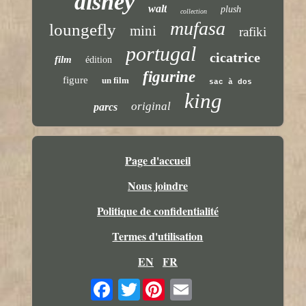
disney
walt
plush
collection
mufasa
loungefly
mini
rafiki
portugal
cicatrice
film
édition
figurine
figure
un film
sac à dos
king
original
parcs
Page d'accueil
Nous joindre
Politique de confidentialité
Termes d'utilisation
EN
FR
Twitter