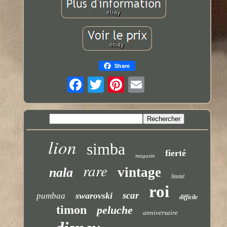
Share
lion
simba
fierté
magasin
rare
vintage
nala
limité
roi
scar
swarovski
pumbaa
difficile
timon
peluche
anniversaire