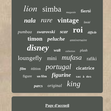
lion
simba
fierté
magasin
rare
vintage
nala
limité
roi
scar
swarovski
pumbaa
difficile
timon
peluche
anniversaire
disney
walt
plush
collection
mufasa
loungefly
mini
rafiki
portugal
cicatrice
film
édition
figurine
figure
un film
sac à dos
king
original
parcs
Page d'accueil