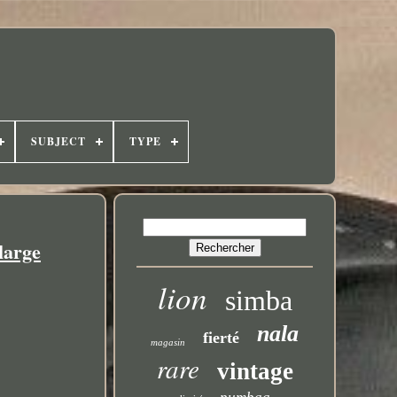
SUBJECT
TYPE
large
lion
simba
nala
fierté
magasin
rare
vintage