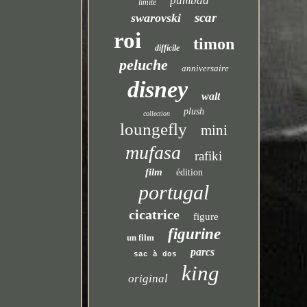
pumbaa
limité
scar
swarovski
roi
timon
difficile
peluche
anniversaire
disney
walt
plush
collection
loungefly
mini
mufasa
rafiki
film
édition
portugal
cicatrice
figure
figurine
un film
parcs
sac à dos
king
original