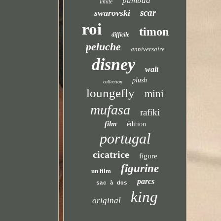
pumbaa
limité
scar
swarovski
roi
timon
difficile
peluche
anniversaire
disney
walt
plush
collection
loungefly
mini
mufasa
rafiki
film
édition
portugal
cicatrice
figure
figurine
un film
parcs
sac à dos
king
original