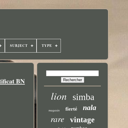
SUBJECT
TYPE
ificat BN
lion
simba
nala
fierté
magasin
rare
vintage