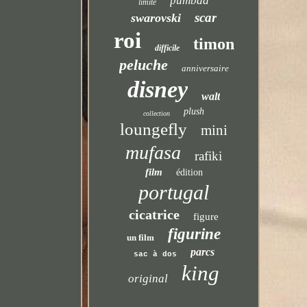
pumbaa
limité
scar
swarovski
roi
timon
difficile
peluche
anniversaire
disney
walt
plush
collection
loungefly
mini
mufasa
rafiki
film
édition
portugal
cicatrice
figure
figurine
un film
parcs
sac à dos
king
original