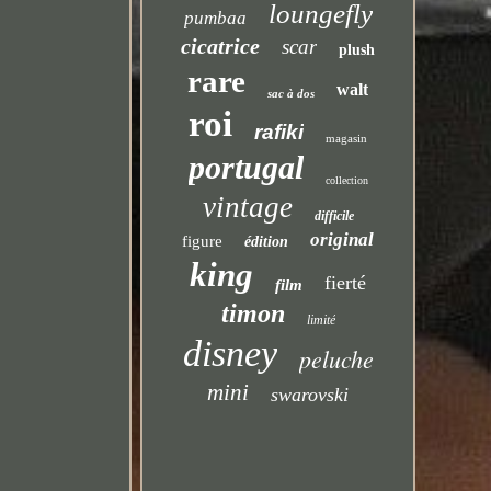
loungefly
pumbaa
cicatrice
scar
plush
rare
walt
sac à dos
roi
rafiki
magasin
portugal
collection
vintage
difficile
original
figure
édition
king
fierté
film
timon
limité
disney
peluche
mini
swarovski