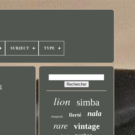
SUBJECT
TYPE
e
lion
simba
nala
fierté
magasin
rare
vintage