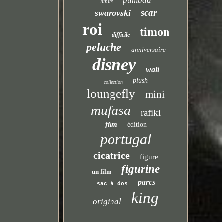
pumbaa
limité
scar
swarovski
roi
timon
difficile
peluche
anniversaire
disney
walt
plush
collection
loungefly
mini
mufasa
rafiki
film
édition
portugal
cicatrice
figure
figurine
un film
parcs
sac à dos
king
original