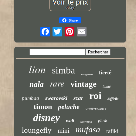
Share
lion
simba
fierté
magasin
rare
vintage
nala
limité
roi
scar
swarovski
pumbaa
difficile
timon
peluche
anniversaire
disney
walt
plush
collection
mufasa
loungefly
mini
rafiki