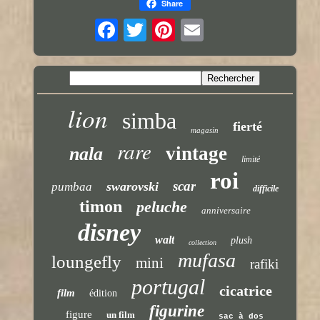
Share
lion
simba
fierté
magasin
rare
vintage
nala
limité
roi
scar
swarovski
pumbaa
difficile
timon
peluche
anniversaire
disney
walt
plush
collection
mufasa
loungefly
mini
rafiki
portugal
cicatrice
film
édition
figurine
figure
un film
sac à dos