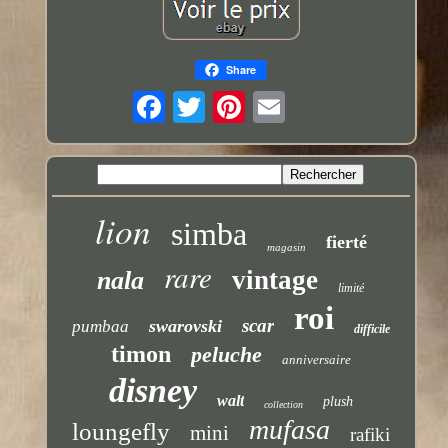
Share
lion
simba
fierté
magasin
rare
vintage
nala
limité
roi
scar
swarovski
pumbaa
difficile
timon
peluche
anniversaire
disney
walt
plush
collection
mufasa
loungefly
mini
rafiki