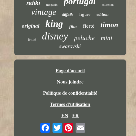
portugal
rafiki
magasin
collection
vintage
figure
édition
difficile
king
timon
fierté
original
film
disney
peluche
mini
limité
swarovski
Page d'accueil
Nous joindre
Politique de confidentialité
Termes d'utilisation
EN
FR
Twitter