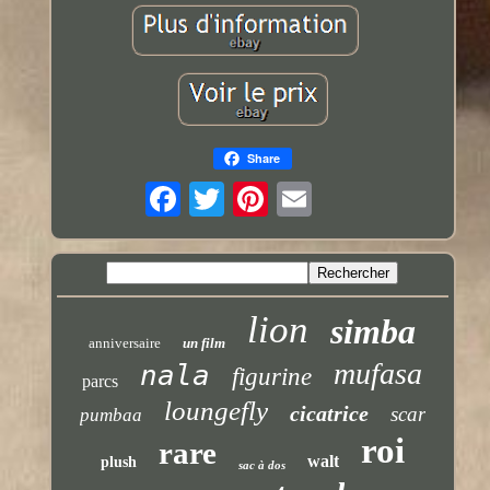
Share
lion
simba
anniversaire
un film
mufasa
nala
figurine
parcs
loungefly
cicatrice
scar
pumbaa
roi
rare
walt
plush
sac à dos