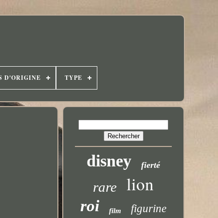
S D'ORIGINE
TYPE
disney
fierté
lion
rare
roi
figurine
film