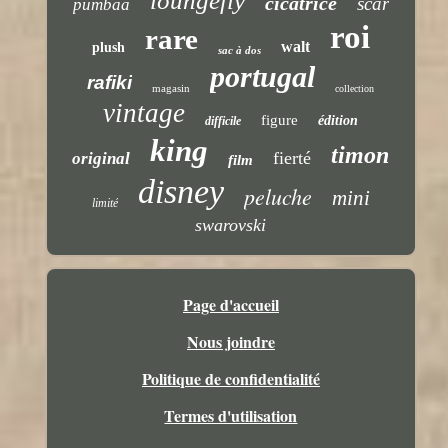
loungefly
cicatrice
scar
pumbaa
roi
rare
walt
plush
sac à dos
portugal
rafiki
magasin
collection
vintage
figure
édition
difficile
king
timon
fierté
original
film
disney
peluche
mini
limité
swarovski
Page d'accueil
Nous joindre
Politique de confidentialité
Termes d'utilisation