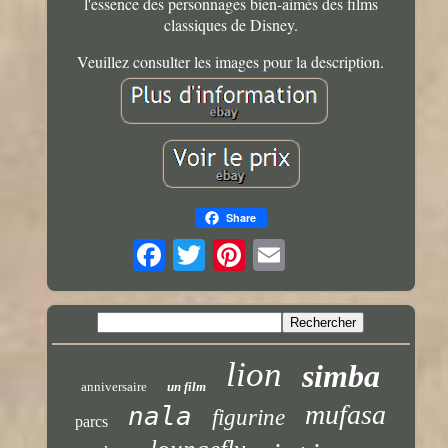
l'essence des personnages bien-aimés des films
classiques de Disney.
Veuillez consulter les images pour la description.
Share
lion
simba
anniversaire
un film
mufasa
nala
figurine
parcs