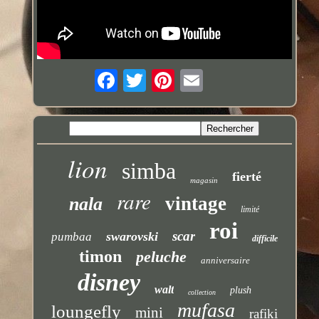
lion
simba
fierté
magasin
rare
vintage
nala
limité
roi
scar
swarovski
pumbaa
difficile
timon
peluche
anniversaire
disney
walt
plush
collection
mufasa
loungefly
mini
rafiki