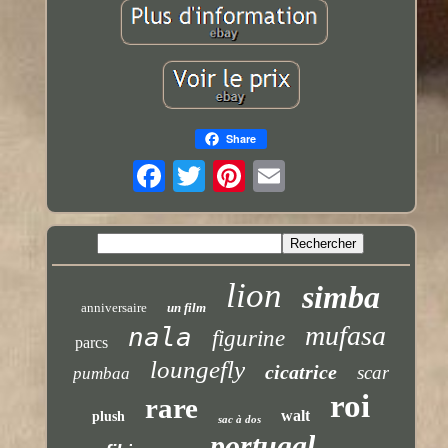
Share
lion
simba
anniversaire
un film
mufasa
nala
figurine
parcs
loungefly
cicatrice
scar
pumbaa
roi
rare
walt
plush
sac à dos
portugal