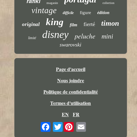
rafiki
magasin
collection
vintage
figure
édition
difficile
king
timon
fierté
original
film
disney
peluche
mini
limité
swarovski
Page d'accueil
Nous joindre
Politique de confidentialité
Termes d'utilisation
EN
FR
Twitter