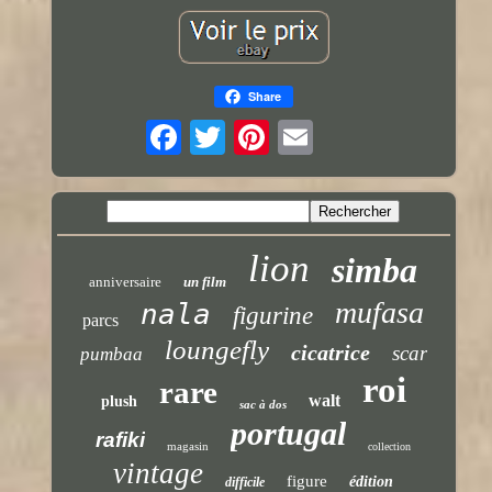
Share
lion
simba
anniversaire
un film
mufasa
nala
figurine
parcs
loungefly
cicatrice
scar
pumbaa
roi
rare
walt
plush
sac à dos
portugal
rafiki
magasin
collection
vintage
figure
édition
difficile