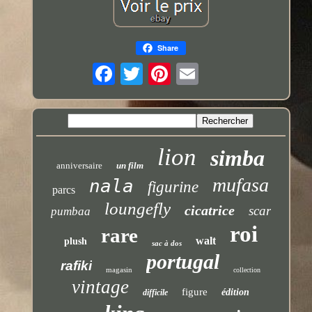
Share
lion
simba
anniversaire
un film
mufasa
nala
figurine
parcs
loungefly
cicatrice
scar
pumbaa
roi
rare
walt
plush
sac à dos
portugal
rafiki
magasin
collection
vintage
figure
édition
difficile