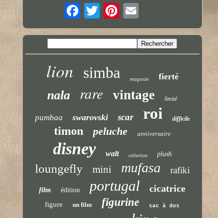
lion
simba
fierté
magasin
rare
vintage
nala
limité
roi
scar
swarovski
pumbaa
difficile
timon
peluche
anniversaire
disney
walt
plush
collection
mufasa
loungefly
mini
rafiki
portugal
cicatrice
film
édition
figurine
figure
un film
sac à dos