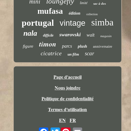
loungefly
mini
limité
sac à dos
mufasa
édition
collection
simba
portugal
vintage
nala
swarovski
walt
difficile
magasin
timon
parcs
figure
plush
anniversaire
cicatrice
scar
un film
Page d'accueil
Nous joindre
Politique de confidentialité
Termes d'utilisation
EN
FR
Twitter